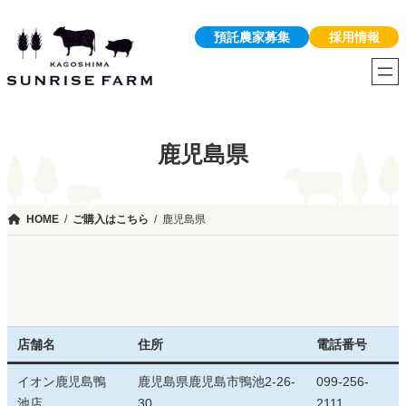
内
預託農家募集
採用情報
容
を
ス
キ
ッ
プ
鹿児島県
HOME
ご購入はこちら
鹿児島県
店舗名
住所
電話番号
イオン鹿児島鴨
鹿児島県鹿児島市鴨池2-26-
099-256-
池店
30
2111