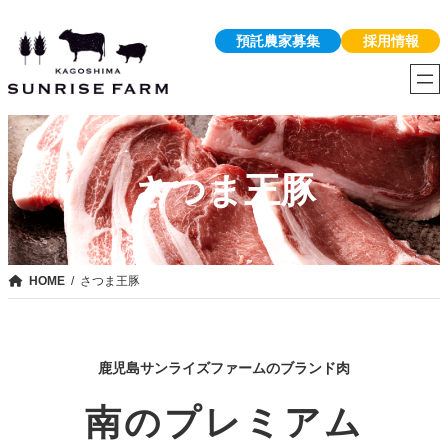
内
預託農家募集
採用情報
容
を
ス
キ
ッ
プ
さつま王豚
HOME
さつま王豚
鹿児島サンライズファームのブランド肉
南のプレミアム